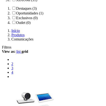
Destaques (3)
Oportunidades (1)
Exclusivos (0)
Outlet (0)
Início
Produtos
Comunicações
Filtros
View as:
list
grid
2
3
4