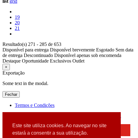
list
grid
19
20
21
Resultado(s) 271 - 285 de 653
Disponível para entrega
Disponível brevemente
Esgotado
Sem data
de entrega
Descontinuado
Disponível apenas sob encomenda
Destaque
Oportunidade
Exclusivos
Outlet
×
Exportação
Some text in the modal.
Fechar
Termos e Condições
2026 © DATABOX - Informática, S.A. |
Criado por
Alidata
Este site utiliza cookies. Ao navegar no site
×
estará a consentir a sua utilização.
Detectamos que está a usar um browser desatualizado