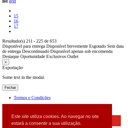
list
grid
15
16
17
Resultado(s) 211 - 225 de 653
Disponível para entrega
Disponível brevemente
Esgotado
Sem data
de entrega
Descontinuado
Disponível apenas sob encomenda
Destaque
Oportunidade
Exclusivos
Outlet
×
Exportação
Some text in the modal.
Fechar
Termos e Condições
2026 © DATABOX - Informática, S.A. |
Criado por
Alidata
Este site utiliza cookies. Ao navegar no site
×
estará a consentir a sua utilização.
Detectamos que está a usar um browser desatualizado