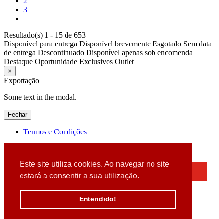
2
3
Resultado(s) 1 - 15 de 653
Disponível para entrega
Disponível brevemente
Esgotado
Sem data
de entrega
Descontinuado
Disponível apenas sob encomenda
Destaque
Oportunidade
Exclusivos
Outlet
×
Exportação
Some text in the modal.
Fechar
Termos e Condições
2026 © DATABOX - Informática, S.A. |
Criado por
Alidata
Este site utiliza cookies. Ao navegar no site
×
estará a consentir a sua utilização.
Detectamos que está a usar um browser desatualizado
Por favor, atualize o seu browser
Entendido!
para garantir uma melhor experiência.