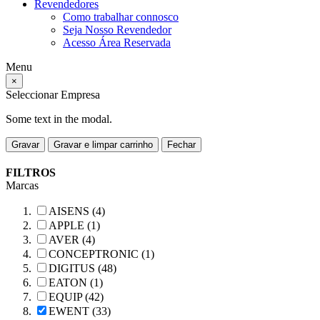
Revendedores
Como trabalhar connosco
Seja Nosso Revendedor
Acesso Área Reservada
Menu
×
Seleccionar Empresa
Some text in the modal.
Gravar
Gravar e limpar carrinho
Fechar
FILTROS
Marcas
AISENS (4)
APPLE (1)
AVER (4)
CONCEPTRONIC (1)
DIGITUS (48)
EATON (1)
EQUIP (42)
EWENT (33)