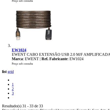
Preço sob consulta
EW1024
EWENT CABO EXTENSÃO USB 2.0 M/F AMPLIFICADA
Marca
: EWENT |
Ref. Fabricante
: EW1024
Preço sob consulta
list
grid
1
2
3
Resultado(s) 31 - 33 de 33