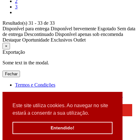
2
3
Resultado(s) 31 - 33 de 33
Disponível para entrega
Disponível brevemente
Esgotado
Sem data
de entrega
Descontinuado
Disponível apenas sob encomenda
Destaque
Oportunidade
Exclusivos
Outlet
×
Exportação
Some text in the modal.
Fechar
Termos e Condições
2026 © DATABOX - Informática, S.A. |
Criado por
Alidata
Este site utiliza cookies. Ao navegar no site
×
estará a consentir a sua utilização.
Detectamos que está a usar um browser desatualizado
Por favor, atualize o seu browser
Entendido!
para garantir uma melhor experiência.