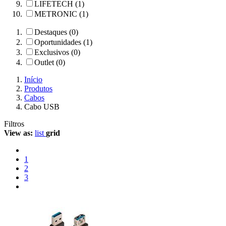
LIFETECH (1)
METRONIC (1)
Destaques (0)
Oportunidades (1)
Exclusivos (0)
Outlet (0)
Início
Produtos
Cabos
Cabo USB
Filtros
View as:
list
grid
1
2
3