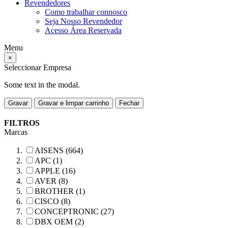
Revendedores
Como trabalhar connosco
Seja Nosso Revendedor
Acesso Área Reservada
Menu
×
Seleccionar Empresa
Some text in the modal.
Gravar
Gravar e limpar carrinho
Fechar
FILTROS
Marcas
AISENS (664)
APC (1)
APPLE (16)
AVER (8)
BROTHER (1)
CISCO (8)
CONCEPTRONIC (27)
DBX OEM (2)