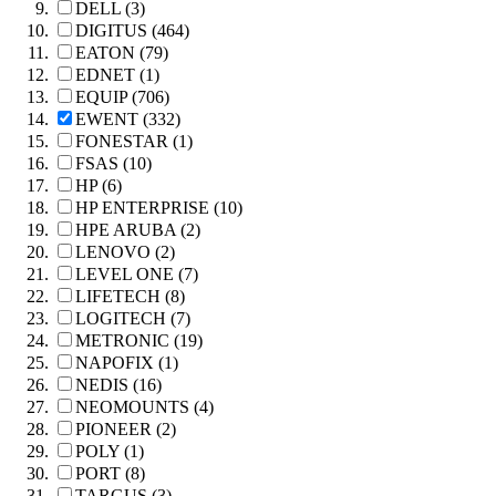
DELL (3)
DIGITUS (464)
EATON (79)
EDNET (1)
EQUIP (706)
EWENT (332)
FONESTAR (1)
FSAS (10)
HP (6)
HP ENTERPRISE (10)
HPE ARUBA (2)
LENOVO (2)
LEVEL ONE (7)
LIFETECH (8)
LOGITECH (7)
METRONIC (19)
NAPOFIX (1)
NEDIS (16)
NEOMOUNTS (4)
PIONEER (2)
POLY (1)
PORT (8)
TARGUS (3)