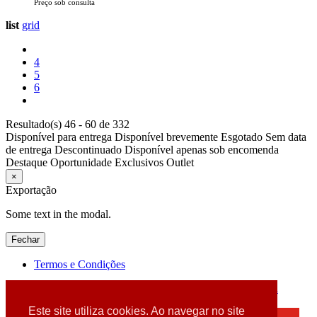
Preço sob consulta
list
grid
4
5
6
Resultado(s) 46 - 60 de 332
Disponível para entrega
Disponível brevemente
Esgotado
Sem data
de entrega
Descontinuado
Disponível apenas sob encomenda
Destaque
Oportunidade
Exclusivos
Outlet
×
Exportação
Some text in the modal.
Fechar
Termos e Condições
2026 © DATABOX - Informática, S.A. |
Criado por
Alidata
Este site utiliza cookies. Ao navegar no site
×