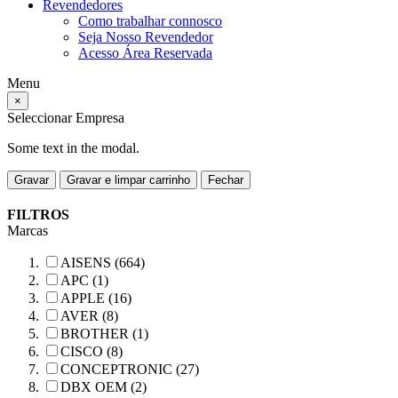
Revendedores
Como trabalhar connosco
Seja Nosso Revendedor
Acesso Área Reservada
Menu
×
Seleccionar Empresa
Some text in the modal.
Gravar
Gravar e limpar carrinho
Fechar
FILTROS
Marcas
AISENS (664)
APC (1)
APPLE (16)
AVER (8)
BROTHER (1)
CISCO (8)
CONCEPTRONIC (27)
DBX OEM (2)