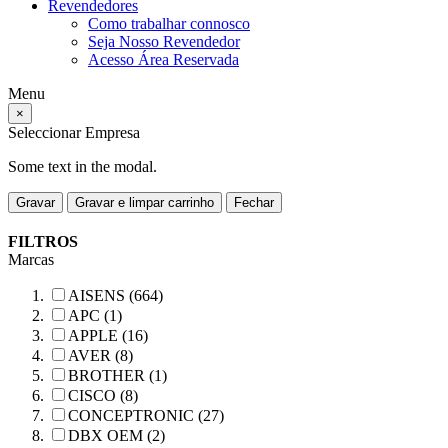
Revendedores
Como trabalhar connosco
Seja Nosso Revendedor
Acesso Área Reservada
Menu
×
Seleccionar Empresa
Some text in the modal.
Gravar
Gravar e limpar carrinho
Fechar
FILTROS
Marcas
AISENS (664)
APC (1)
APPLE (16)
AVER (8)
BROTHER (1)
CISCO (8)
CONCEPTRONIC (27)
DBX OEM (2)