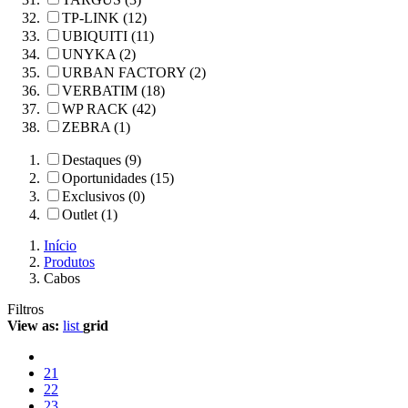
TP-LINK (12)
UBIQUITI (11)
UNYKA (2)
URBAN FACTORY (2)
VERBATIM (18)
WP RACK (42)
ZEBRA (1)
Destaques (9)
Oportunidades (15)
Exclusivos (0)
Outlet (1)
Início
Produtos
Cabos
Filtros
View as:
list
grid
21
22
23