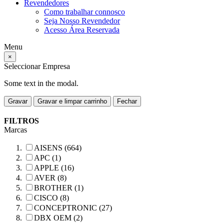
Revendedores
Como trabalhar connosco
Seja Nosso Revendedor
Acesso Área Reservada
Menu
×
Seleccionar Empresa
Some text in the modal.
Gravar
Gravar e limpar carrinho
Fechar
FILTROS
Marcas
AISENS (664)
APC (1)
APPLE (16)
AVER (8)
BROTHER (1)
CISCO (8)
CONCEPTRONIC (27)
DBX OEM (2)