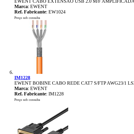
EWENT CABO EXTENSÃO USB 2.0 M/F AMPLIFICADA
Marca
: EWENT
Ref. Fabricante
: EW1024
Preço sob consulta
IM1228
EWENT BOBINE CABO REDE CAT7 S/FTP AWG23/1 L
Marca
: EWENT
Ref. Fabricante
: IM1228
Preço sob consulta