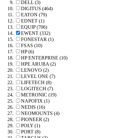
DELL (3)
DIGITUS (464)
EATON (79)
EDNET (1)
EQUIP (706)
EWENT (332)
FONESTAR (1)
FSAS (10)
HP (6)
HP ENTERPRISE (10)
HPE ARUBA (2)
LENOVO (2)
LEVEL ONE (7)
LIFETECH (8)
LOGITECH (7)
METRONIC (19)
NAPOFIX (1)
NEDIS (16)
NEOMOUNTS (4)
PIONEER (2)
POLY (1)
PORT (8)
TARGUS (3)