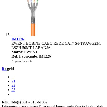
IM1226
EWENT BOBINE CABO REDE CAT7 S/FTP AWG23/1
LSZH 50MT LARANJA
Marca
: EWENT
Ref. Fabricante
: IM1226
Preço sob consulta
list
grid
21
22
23
Resultado(s) 301 - 315 de 332
Disponível para entrega
Disponível brevemente
Esgotado
Sem data