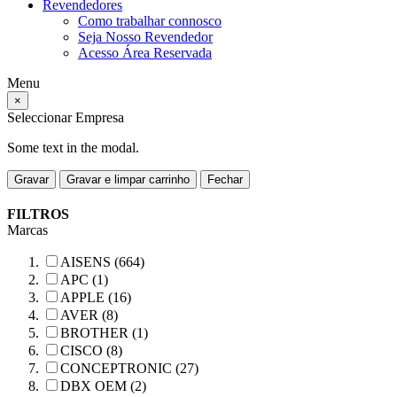
Revendedores
Como trabalhar connosco
Seja Nosso Revendedor
Acesso Área Reservada
Menu
×
Seleccionar Empresa
Some text in the modal.
Gravar
Gravar e limpar carrinho
Fechar
FILTROS
Marcas
AISENS (664)
APC (1)
APPLE (16)
AVER (8)
BROTHER (1)
CISCO (8)
CONCEPTRONIC (27)
DBX OEM (2)