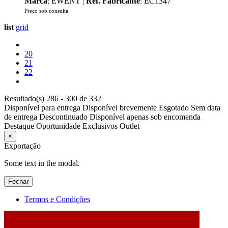
Marca
: EWENT |
Ref. Fabricante
: EC1347
Preço sob consulta
list
grid
20
21
22
Resultado(s) 286 - 300 de 332
Disponível para entrega
Disponível brevemente
Esgotado
Sem data
de entrega
Descontinuado
Disponível apenas sob encomenda
Destaque
Oportunidade
Exclusivos
Outlet
×
Exportação
Some text in the modal.
Fechar
Termos e Condições
2026 © DATABOX - Informática, S.A. |
Criado por
Alidata