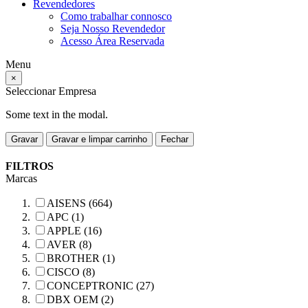
Revendedores
Como trabalhar connosco
Seja Nosso Revendedor
Acesso Área Reservada
Menu
×
Seleccionar Empresa
Some text in the modal.
Gravar
Gravar e limpar carrinho
Fechar
FILTROS
Marcas
AISENS (664)
APC (1)
APPLE (16)
AVER (8)
BROTHER (1)
CISCO (8)
CONCEPTRONIC (27)
DBX OEM (2)