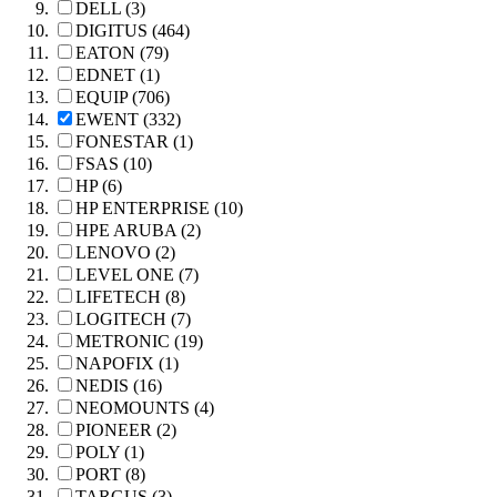
DELL (3)
DIGITUS (464)
EATON (79)
EDNET (1)
EQUIP (706)
EWENT (332)
FONESTAR (1)
FSAS (10)
HP (6)
HP ENTERPRISE (10)
HPE ARUBA (2)
LENOVO (2)
LEVEL ONE (7)
LIFETECH (8)
LOGITECH (7)
METRONIC (19)
NAPOFIX (1)
NEDIS (16)
NEOMOUNTS (4)
PIONEER (2)
POLY (1)
PORT (8)
TARGUS (3)