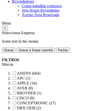
Revendedores
Como trabalhar connosco
Seja Nosso Revendedor
Acesso Área Reservada
Menu
×
Seleccionar Empresa
Some text in the modal.
Gravar
Gravar e limpar carrinho
Fechar
FILTROS
Marcas
AISENS (664)
APC (1)
APPLE (16)
AVER (8)
BROTHER (1)
CISCO (8)
CONCEPTRONIC (27)
DBX OEM (2)