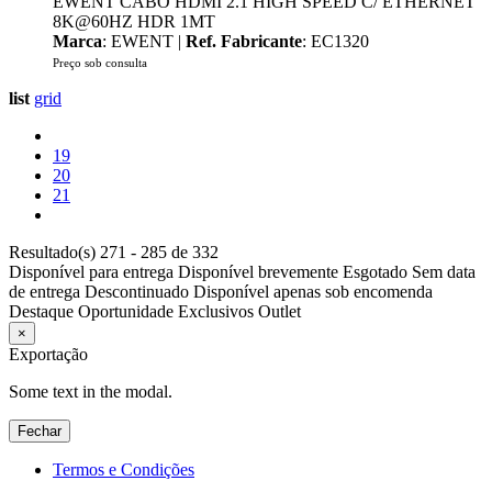
EWENT CABO HDMI 2.1 HIGH SPEED C/ ETHERNET
8K@60HZ HDR 1MT
Marca
: EWENT |
Ref. Fabricante
: EC1320
Preço sob consulta
list
grid
19
20
21
Resultado(s) 271 - 285 de 332
Disponível para entrega
Disponível brevemente
Esgotado
Sem data
de entrega
Descontinuado
Disponível apenas sob encomenda
Destaque
Oportunidade
Exclusivos
Outlet
×
Exportação
Some text in the modal.
Fechar
Termos e Condições