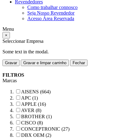
Revendedores
Como trabalhar connosco
Seja Nosso Revendedor
Acesso Área Reservada
Menu
×
Seleccionar Empresa
Some text in the modal.
Gravar
Gravar e limpar carrinho
Fechar
FILTROS
Marcas
AISENS (664)
APC (1)
APPLE (16)
AVER (8)
BROTHER (1)
CISCO (8)
CONCEPTRONIC (27)
DBX OEM (2)