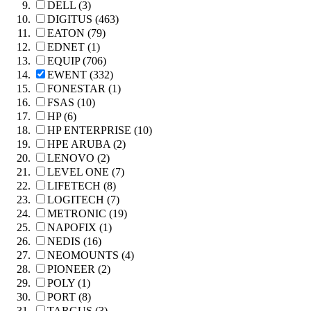
DELL (3)
DIGITUS (463)
EATON (79)
EDNET (1)
EQUIP (706)
EWENT (332)
FONESTAR (1)
FSAS (10)
HP (6)
HP ENTERPRISE (10)
HPE ARUBA (2)
LENOVO (2)
LEVEL ONE (7)
LIFETECH (8)
LOGITECH (7)
METRONIC (19)
NAPOFIX (1)
NEDIS (16)
NEOMOUNTS (4)
PIONEER (2)
POLY (1)
PORT (8)
TARGUS (3)