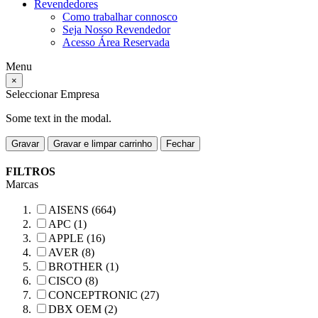
Revendedores
Como trabalhar connosco
Seja Nosso Revendedor
Acesso Área Reservada
Menu
×
Seleccionar Empresa
Some text in the modal.
Gravar
Gravar e limpar carrinho
Fechar
FILTROS
Marcas
AISENS (664)
APC (1)
APPLE (16)
AVER (8)
BROTHER (1)
CISCO (8)
CONCEPTRONIC (27)
DBX OEM (2)