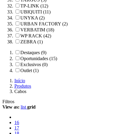
TP-LINK (12)
UBIQUITI (11)
UNYKA (2)
URBAN FACTORY (2)
VERBATIM (18)
WP RACK (42)
ZEBRA (1)
Destaques (9)
Oportunidades (15)
Exclusivos (0)
Outlet (1)
Início
Produtos
Cabos
Filtros
View as:
list
grid
16
17
18