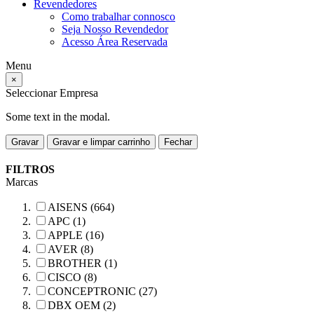
Revendedores
Como trabalhar connosco
Seja Nosso Revendedor
Acesso Área Reservada
Menu
×
Seleccionar Empresa
Some text in the modal.
Gravar
Gravar e limpar carrinho
Fechar
FILTROS
Marcas
AISENS (664)
APC (1)
APPLE (16)
AVER (8)
BROTHER (1)
CISCO (8)
CONCEPTRONIC (27)
DBX OEM (2)