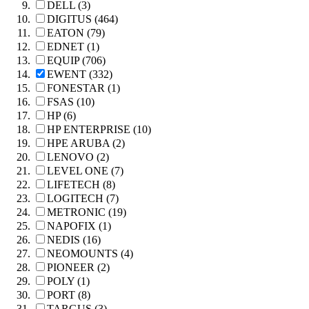
DELL (3)
DIGITUS (464)
EATON (79)
EDNET (1)
EQUIP (706)
EWENT (332)
FONESTAR (1)
FSAS (10)
HP (6)
HP ENTERPRISE (10)
HPE ARUBA (2)
LENOVO (2)
LEVEL ONE (7)
LIFETECH (8)
LOGITECH (7)
METRONIC (19)
NAPOFIX (1)
NEDIS (16)
NEOMOUNTS (4)
PIONEER (2)
POLY (1)
PORT (8)
TARGUS (3)