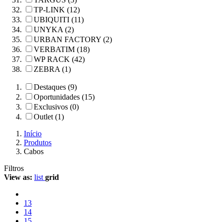
TP-LINK (12)
UBIQUITI (11)
UNYKA (2)
URBAN FACTORY (2)
VERBATIM (18)
WP RACK (42)
ZEBRA (1)
Destaques (9)
Oportunidades (15)
Exclusivos (0)
Outlet (1)
Início
Produtos
Cabos
Filtros
View as:
list
grid
13
14
15