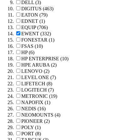
DELL (3)
DIGITUS (463)
EATON (79)
EDNET (1)
EQUIP (706)
EWENT (332)
FONESTAR (1)
FSAS (10)
HP (6)
HP ENTERPRISE (10)
HPE ARUBA (2)
LENOVO (2)
LEVEL ONE (7)
LIFETECH (8)
LOGITECH (7)
METRONIC (19)
NAPOFIX (1)
NEDIS (16)
NEOMOUNTS (4)
PIONEER (2)
POLY (1)
PORT (8)
TARGUS (3)