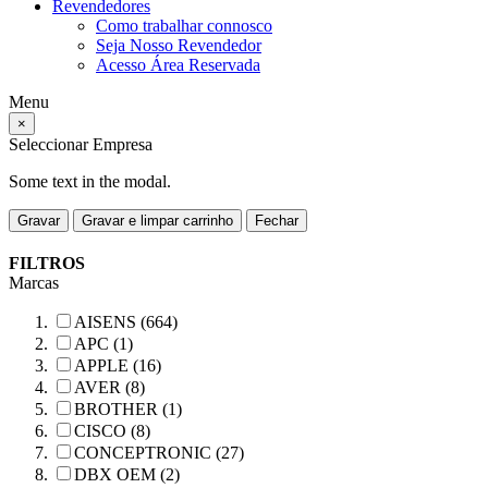
Revendedores
Como trabalhar connosco
Seja Nosso Revendedor
Acesso Área Reservada
Menu
×
Seleccionar Empresa
Some text in the modal.
Gravar
Gravar e limpar carrinho
Fechar
FILTROS
Marcas
AISENS (664)
APC (1)
APPLE (16)
AVER (8)
BROTHER (1)
CISCO (8)
CONCEPTRONIC (27)
DBX OEM (2)