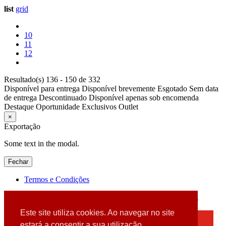
list
grid
10
11
12
Resultado(s) 136 - 150 de 332
Disponível para entrega
Disponível brevemente
Esgotado
Sem data
de entrega
Descontinuado
Disponível apenas sob encomenda
Destaque
Oportunidade
Exclusivos
Outlet
×
Exportação
Some text in the modal.
Fechar
Termos e Condições
2026 © DATABOX - Informática, S.A. |
Criado por
Alidata
Este site utiliza cookies. Ao navegar no site
×
estará a consentir a sua utilização.
Detectamos que está a usar um browser desatualizado