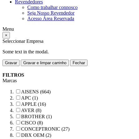
Revendedores
Como trabalhar connosco
Seja Nosso Revendedor
Acesso Área Reservada
Menu
×
Seleccionar Empresa
Some text in the modal.
Gravar
Gravar e limpar carrinho
Fechar
FILTROS
Marcas
AISENS (664)
APC (1)
APPLE (16)
AVER (8)
BROTHER (1)
CISCO (8)
CONCEPTRONIC (27)
DBX OEM (2)