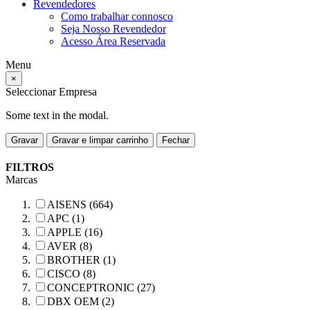
Revendedores
Como trabalhar connosco
Seja Nosso Revendedor
Acesso Área Reservada
Menu
×
Seleccionar Empresa
Some text in the modal.
Gravar
Gravar e limpar carrinho
Fechar
FILTROS
Marcas
AISENS (664)
APC (1)
APPLE (16)
AVER (8)
BROTHER (1)
CISCO (8)
CONCEPTRONIC (27)
DBX OEM (2)