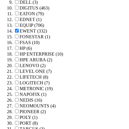
DELL (3)
DIGITUS (463)
EATON (79)
EDNET (1)
EQUIP (706)
EWENT (332)
FONESTAR (1)
FSAS (10)
HP (6)
HP ENTERPRISE (10)
HPE ARUBA (2)
LENOVO (2)
LEVEL ONE (7)
LIFETECH (8)
LOGITECH (7)
METRONIC (19)
NAPOFIX (1)
NEDIS (16)
NEOMOUNTS (4)
PIONEER (2)
POLY (1)
PORT (8)
TARGUS (3)