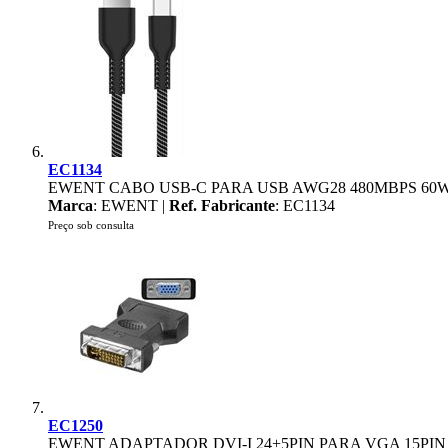
EC1134
EWENT CABO USB-C PARA USB AWG28 480MBPS 60
Marca
: EWENT |
Ref. Fabricante
: EC1134
Preço sob consulta
EC1250
EWENT ADAPTADOR DVI-I 24+5PIN PARA VGA 15PIN 