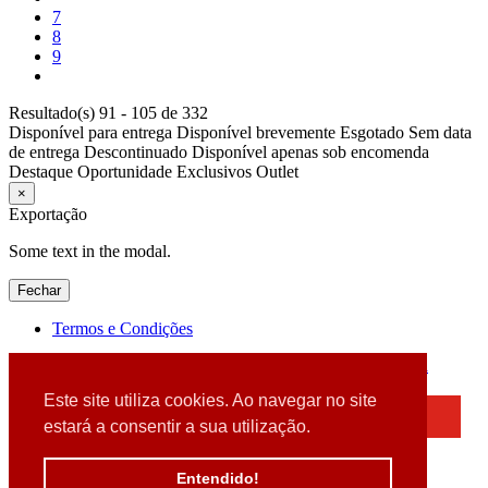
7
8
9
Resultado(s) 91 - 105 de 332
Disponível para entrega
Disponível brevemente
Esgotado
Sem data
de entrega
Descontinuado
Disponível apenas sob encomenda
Destaque
Oportunidade
Exclusivos
Outlet
×
Exportação
Some text in the modal.
Fechar
Termos e Condições
2026 © DATABOX - Informática, S.A. |
Criado por
Alidata
Este site utiliza cookies. Ao navegar no site
×
estará a consentir a sua utilização.
Detectamos que está a usar um browser desatualizado
Por favor, atualize o seu browser
Entendido!