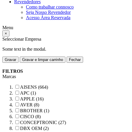
Revendedores
Como trabalhar connosco
Seja Nosso Revendedor
Acesso Área Reservada
Menu
×
Seleccionar Empresa
Some text in the modal.
Gravar
Gravar e limpar carrinho
Fechar
FILTROS
Marcas
AISENS (664)
APC (1)
APPLE (16)
AVER (8)
BROTHER (1)
CISCO (8)
CONCEPTRONIC (27)
DBX OEM (2)