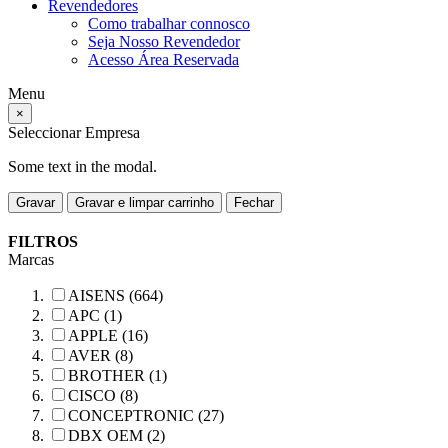
Revendedores
Como trabalhar connosco
Seja Nosso Revendedor
Acesso Área Reservada
Menu
×
Seleccionar Empresa
Some text in the modal.
Gravar
Gravar e limpar carrinho
Fechar
FILTROS
Marcas
AISENS (664)
APC (1)
APPLE (16)
AVER (8)
BROTHER (1)
CISCO (8)
CONCEPTRONIC (27)
DBX OEM (2)