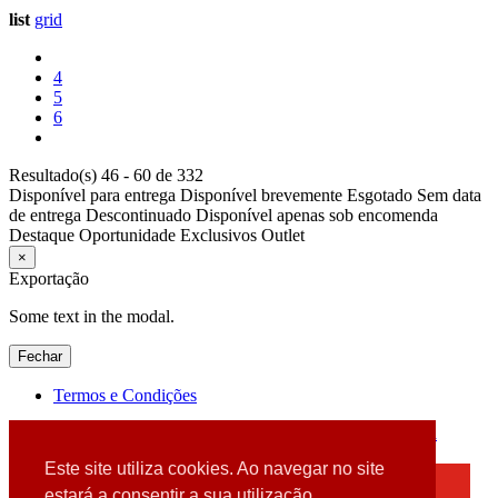
list
grid
4
5
6
Resultado(s) 46 - 60 de 332
Disponível para entrega
Disponível brevemente
Esgotado
Sem data
de entrega
Descontinuado
Disponível apenas sob encomenda
Destaque
Oportunidade
Exclusivos
Outlet
×
Exportação
Some text in the modal.
Fechar
Termos e Condições
2026 © DATABOX - Informática, S.A. |
Criado por
Alidata
Este site utiliza cookies. Ao navegar no site
×
estará a consentir a sua utilização.
Detectamos que está a usar um browser desatualizado