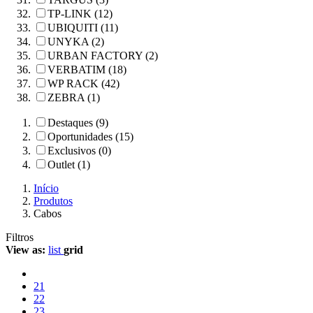
TP-LINK (12)
UBIQUITI (11)
UNYKA (2)
URBAN FACTORY (2)
VERBATIM (18)
WP RACK (42)
ZEBRA (1)
Destaques (9)
Oportunidades (15)
Exclusivos (0)
Outlet (1)
Início
Produtos
Cabos
Filtros
View as:
list
grid
21
22
23