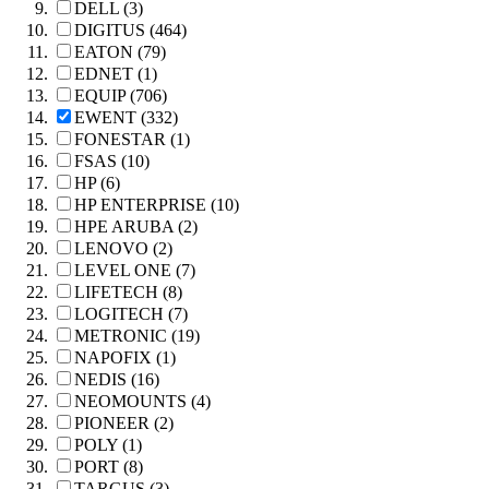
DELL (3)
DIGITUS (464)
EATON (79)
EDNET (1)
EQUIP (706)
EWENT (332)
FONESTAR (1)
FSAS (10)
HP (6)
HP ENTERPRISE (10)
HPE ARUBA (2)
LENOVO (2)
LEVEL ONE (7)
LIFETECH (8)
LOGITECH (7)
METRONIC (19)
NAPOFIX (1)
NEDIS (16)
NEOMOUNTS (4)
PIONEER (2)
POLY (1)
PORT (8)
TARGUS (3)