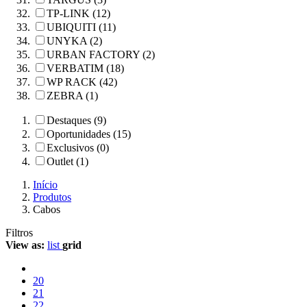
TP-LINK (12)
UBIQUITI (11)
UNYKA (2)
URBAN FACTORY (2)
VERBATIM (18)
WP RACK (42)
ZEBRA (1)
Destaques (9)
Oportunidades (15)
Exclusivos (0)
Outlet (1)
Início
Produtos
Cabos
Filtros
View as:
list
grid
20
21
22