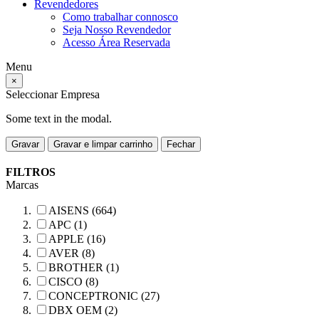
Revendedores
Como trabalhar connosco
Seja Nosso Revendedor
Acesso Área Reservada
Menu
×
Seleccionar Empresa
Some text in the modal.
Gravar
Gravar e limpar carrinho
Fechar
FILTROS
Marcas
AISENS (664)
APC (1)
APPLE (16)
AVER (8)
BROTHER (1)
CISCO (8)
CONCEPTRONIC (27)
DBX OEM (2)