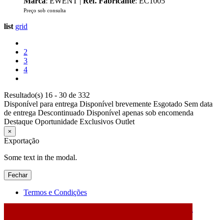
Marca
: EWENT |
Ref. Fabricante
: EC1005
Preço sob consulta
list
grid
2
3
4
Resultado(s) 16 - 30 de 332
Disponível para entrega
Disponível brevemente
Esgotado
Sem data
de entrega
Descontinuado
Disponível apenas sob encomenda
Destaque
Oportunidade
Exclusivos
Outlet
×
Exportação
Some text in the modal.
Fechar
Termos e Condições
2026 © DATABOX - Informática, S.A. |
Criado por
Alidata