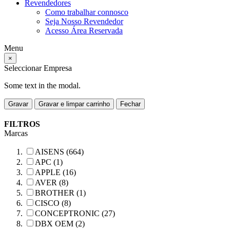
Revendedores
Como trabalhar connosco
Seja Nosso Revendedor
Acesso Área Reservada
Menu
×
Seleccionar Empresa
Some text in the modal.
Gravar
Gravar e limpar carrinho
Fechar
FILTROS
Marcas
AISENS (664)
APC (1)
APPLE (16)
AVER (8)
BROTHER (1)
CISCO (8)
CONCEPTRONIC (27)
DBX OEM (2)