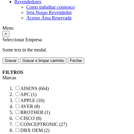
Revendedores
Como trabalhar connosco
Seja Nosso Revendedor
Acesso Área Reservada
Menu
×
Seleccionar Empresa
Some text in the modal.
Gravar
Gravar e limpar carrinho
Fechar
FILTROS
Marcas
AISENS (664)
APC (1)
APPLE (16)
AVER (8)
BROTHER (1)
CISCO (8)
CONCEPTRONIC (27)
DBX OEM (2)