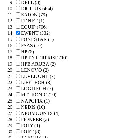
DELL (3)
DIGITUS (464)
EATON (79)
EDNET (1)
EQUIP (706)
EWENT (332)
FONESTAR (1)
FSAS (10)
HP (6)
HP ENTERPRISE (10)
HPE ARUBA (2)
LENOVO (2)
LEVEL ONE (7)
LIFETECH (8)
LOGITECH (7)
METRONIC (19)
NAPOFIX (1)
NEDIS (16)
NEOMOUNTS (4)
PIONEER (2)
POLY (1)
PORT (8)
TARGUS (3)