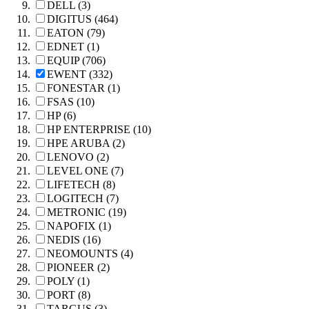
DELL (3)
DIGITUS (464)
EATON (79)
EDNET (1)
EQUIP (706)
EWENT (332)
FONESTAR (1)
FSAS (10)
HP (6)
HP ENTERPRISE (10)
HPE ARUBA (2)
LENOVO (2)
LEVEL ONE (7)
LIFETECH (8)
LOGITECH (7)
METRONIC (19)
NAPOFIX (1)
NEDIS (16)
NEOMOUNTS (4)
PIONEER (2)
POLY (1)
PORT (8)
TARGUS (3)