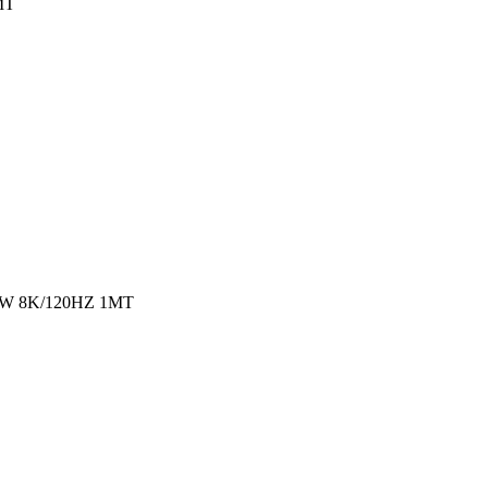
MT
W 8K/120HZ 1MT