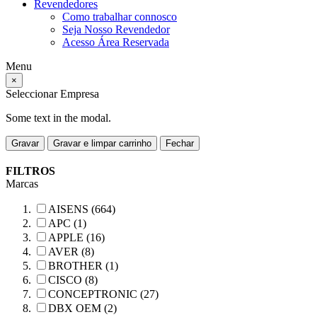
Revendedores
Como trabalhar connosco
Seja Nosso Revendedor
Acesso Área Reservada
Menu
×
Seleccionar Empresa
Some text in the modal.
Gravar
Gravar e limpar carrinho
Fechar
FILTROS
Marcas
AISENS (664)
APC (1)
APPLE (16)
AVER (8)
BROTHER (1)
CISCO (8)
CONCEPTRONIC (27)
DBX OEM (2)