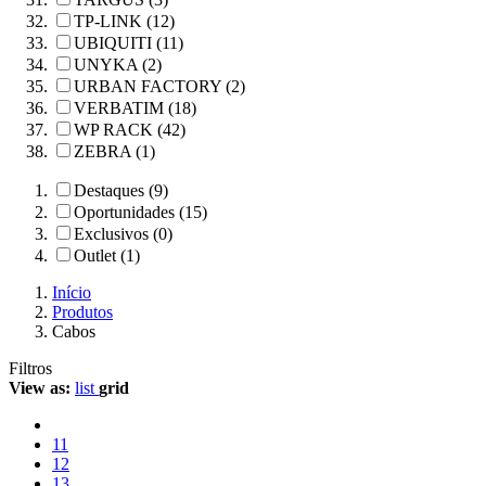
TP-LINK (12)
UBIQUITI (11)
UNYKA (2)
URBAN FACTORY (2)
VERBATIM (18)
WP RACK (42)
ZEBRA (1)
Destaques (9)
Oportunidades (15)
Exclusivos (0)
Outlet (1)
Início
Produtos
Cabos
Filtros
View as:
list
grid
11
12
13