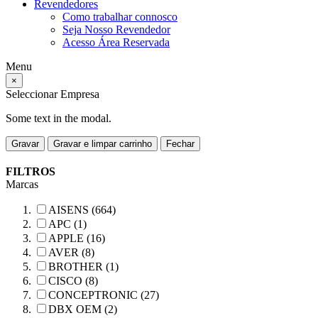
Revendedores
Como trabalhar connosco
Seja Nosso Revendedor
Acesso Área Reservada
Menu
×
Seleccionar Empresa
Some text in the modal.
Gravar
Gravar e limpar carrinho
Fechar
FILTROS
Marcas
AISENS (664)
APC (1)
APPLE (16)
AVER (8)
BROTHER (1)
CISCO (8)
CONCEPTRONIC (27)
DBX OEM (2)