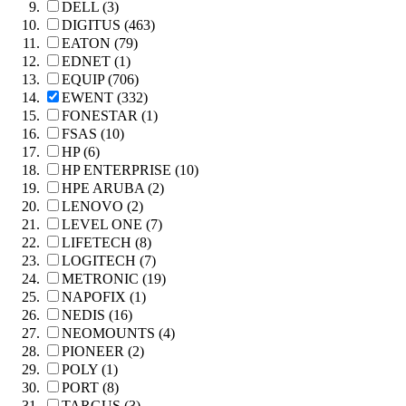
DELL (3)
DIGITUS (463)
EATON (79)
EDNET (1)
EQUIP (706)
EWENT (332)
FONESTAR (1)
FSAS (10)
HP (6)
HP ENTERPRISE (10)
HPE ARUBA (2)
LENOVO (2)
LEVEL ONE (7)
LIFETECH (8)
LOGITECH (7)
METRONIC (19)
NAPOFIX (1)
NEDIS (16)
NEOMOUNTS (4)
PIONEER (2)
POLY (1)
PORT (8)
TARGUS (3)