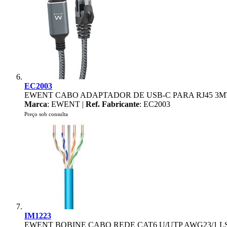
EC2003
EWENT CABO ADAPTADOR DE USB-C PARA RJ45 3M
Marca
: EWENT |
Ref. Fabricante
: EC2003
Preço sob consulta
IM1223
EWENT BOBINE CABO REDE CAT6 U/UTP AWG23/1 L