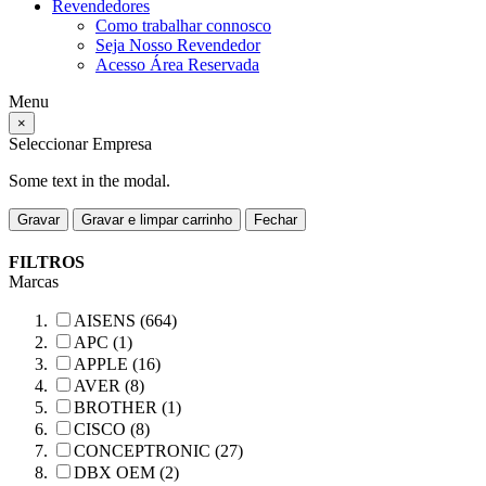
Revendedores
Como trabalhar connosco
Seja Nosso Revendedor
Acesso Área Reservada
Menu
×
Seleccionar Empresa
Some text in the modal.
Gravar
Gravar e limpar carrinho
Fechar
FILTROS
Marcas
AISENS (664)
APC (1)
APPLE (16)
AVER (8)
BROTHER (1)
CISCO (8)
CONCEPTRONIC (27)
DBX OEM (2)