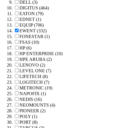
DELL (3)
DIGITUS (464)
EATON (79)
EDNET (1)
EQUIP (706)
EWENT (332)
FONESTAR (1)
FSAS (10)
HP (6)
HP ENTERPRISE (10)
HPE ARUBA (2)
LENOVO (2)
LEVEL ONE (7)
LIFETECH (8)
LOGITECH (7)
METRONIC (19)
NAPOFIX (1)
NEDIS (16)
NEOMOUNTS (4)
PIONEER (2)
POLY (1)
PORT (8)
TARGUS (3)