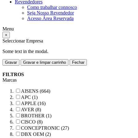
Revendedores
Como trabalhar connosco
Seja Nosso Revendedor
Acesso Área Reservada
Menu
×
Seleccionar Empresa
Some text in the modal.
Gravar
Gravar e limpar carrinho
Fechar
FILTROS
Marcas
AISENS (664)
APC (1)
APPLE (16)
AVER (8)
BROTHER (1)
CISCO (8)
CONCEPTRONIC (27)
DBX OEM (2)