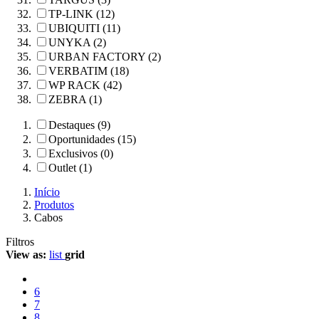
TP-LINK (12)
UBIQUITI (11)
UNYKA (2)
URBAN FACTORY (2)
VERBATIM (18)
WP RACK (42)
ZEBRA (1)
Destaques (9)
Oportunidades (15)
Exclusivos (0)
Outlet (1)
Início
Produtos
Cabos
Filtros
View as:
list
grid
6
7
8