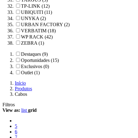
TP-LINK (12)
UBIQUITI (11)
UNYKA (2)
URBAN FACTORY (2)
VERBATIM (18)
WP RACK (42)
ZEBRA (1)
Destaques (9)
Oportunidades (15)
Exclusivos (0)
Outlet (1)
Início
Produtos
Cabos
Filtros
View as:
list
grid
5
6
7