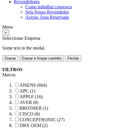
Revendedores
Como trabalhar connosco
Seja Nosso Revendedor
Acesso Área Reservada
Menu
×
Seleccionar Empresa
Some text in the modal.
Gravar
Gravar e limpar carrinho
Fechar
FILTROS
Marcas
AISENS (664)
APC (1)
APPLE (16)
AVER (8)
BROTHER (1)
CISCO (8)
CONCEPTRONIC (27)
DBX OEM (2)