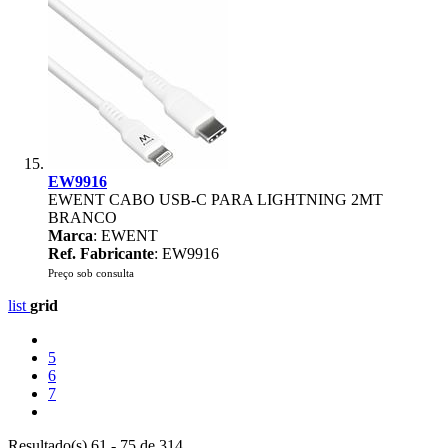
EW9916
EWENT CABO USB-C PARA LIGHTNING 2MT
BRANCO
Marca
: EWENT
Ref. Fabricante
: EW9916
Preço sob consulta
list
grid
5
6
7
Resultado(s) 61 - 75 de 314