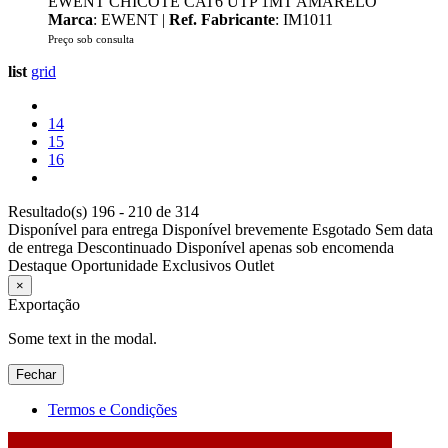
EWENT CHICOTE CAT6 UTP 1MT AMARELO
Marca
: EWENT |
Ref. Fabricante
: IM1011
Preço sob consulta
list
grid
14
15
16
Resultado(s) 196 - 210 de 314
Disponível para entrega
Disponível brevemente
Esgotado
Sem data
de entrega
Descontinuado
Disponível apenas sob encomenda
Destaque
Oportunidade
Exclusivos
Outlet
×
Exportação
Some text in the modal.
Fechar
Termos e Condições
2026 © DATABOX - Informática, S.A. |
Criado por
Alidata