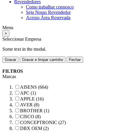
Revendedores
Como trabalhar connosco
Seja Nosso Revendedor
Acesso Área Reservada
Menu
×
Seleccionar Empresa
Some text in the modal.
Gravar
Gravar e limpar carrinho
Fechar
FILTROS
Marcas
AISENS (664)
APC (1)
APPLE (16)
AVER (8)
BROTHER (1)
CISCO (8)
CONCEPTRONIC (27)
DBX OEM (2)