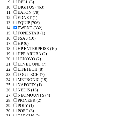
DELL (3)
DIGITUS (463)
EATON (79)
EDNET (1)
EQUIP (706)
EWENT (332)
FONESTAR (1)
FSAS (10)
HP (6)
HP ENTERPRISE (10)
HPE ARUBA (2)
LENOVO (2)
LEVEL ONE (7)
LIFETECH (8)
LOGITECH (7)
METRONIC (19)
NAPOFIX (1)
NEDIS (16)
NEOMOUNTS (4)
PIONEER (2)
POLY (1)
PORT (8)
TARGUS (3)