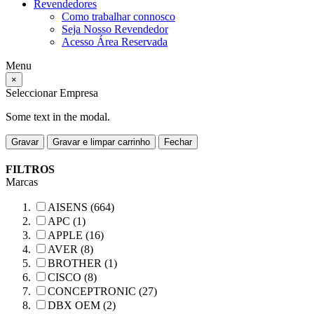
Revendedores
Como trabalhar connosco
Seja Nosso Revendedor
Acesso Área Reservada
Menu
×
Seleccionar Empresa
Some text in the modal.
Gravar
Gravar e limpar carrinho
Fechar
FILTROS
Marcas
AISENS (664)
APC (1)
APPLE (16)
AVER (8)
BROTHER (1)
CISCO (8)
CONCEPTRONIC (27)
DBX OEM (2)