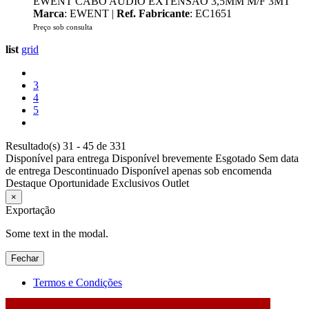
EWENT CABO AUDIO EXTENSÃO 3,5MM M/F 3MT
Marca
: EWENT |
Ref. Fabricante
: EC1651
Preço sob consulta
list
grid
3
4
5
Resultado(s) 31 - 45 de 331
Disponível para entrega
Disponível brevemente
Esgotado
Sem data
de entrega
Descontinuado
Disponível apenas sob encomenda
Destaque
Oportunidade
Exclusivos
Outlet
×
Exportação
Some text in the modal.
Fechar
Termos e Condições
2026 © DATABOX - Informática, S.A. |
Criado por
Alidata