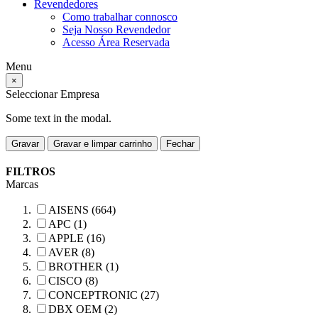
Revendedores
Como trabalhar connosco
Seja Nosso Revendedor
Acesso Área Reservada
Menu
×
Seleccionar Empresa
Some text in the modal.
Gravar
Gravar e limpar carrinho
Fechar
FILTROS
Marcas
AISENS (664)
APC (1)
APPLE (16)
AVER (8)
BROTHER (1)
CISCO (8)
CONCEPTRONIC (27)
DBX OEM (2)