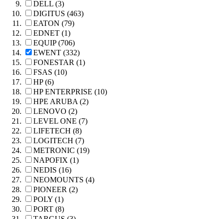
DELL (3)
DIGITUS (463)
EATON (79)
EDNET (1)
EQUIP (706)
EWENT (332)
FONESTAR (1)
FSAS (10)
HP (6)
HP ENTERPRISE (10)
HPE ARUBA (2)
LENOVO (2)
LEVEL ONE (7)
LIFETECH (8)
LOGITECH (7)
METRONIC (19)
NAPOFIX (1)
NEDIS (16)
NEOMOUNTS (4)
PIONEER (2)
POLY (1)
PORT (8)
TARGUS (3)