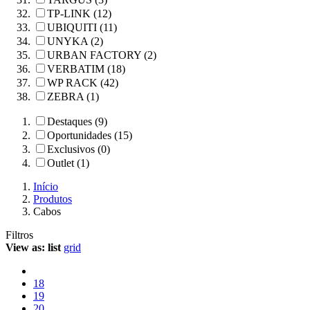
TP-LINK (12)
UBIQUITI (11)
UNYKA (2)
URBAN FACTORY (2)
VERBATIM (18)
WP RACK (42)
ZEBRA (1)
Destaques (9)
Oportunidades (15)
Exclusivos (0)
Outlet (1)
Início
Produtos
Cabos
Filtros
View as:
list
grid
18
19
20