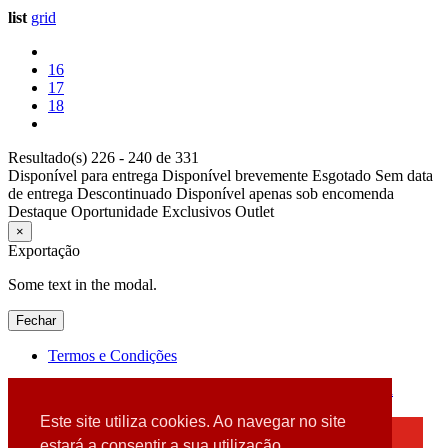
list
grid
16
17
18
Resultado(s) 226 - 240 de 331
Disponível para entrega
Disponível brevemente
Esgotado
Sem data
de entrega
Descontinuado
Disponível apenas sob encomenda
Destaque
Oportunidade
Exclusivos
Outlet
×
Exportação
Some text in the modal.
Fechar
Termos e Condições
2026 © DATABOX - Informática, S.A. |
Criado por
Alidata
Este site utiliza cookies. Ao navegar no site
×
estará a consentir a sua utilização.
Detectamos que está a usar um browser desatualizado