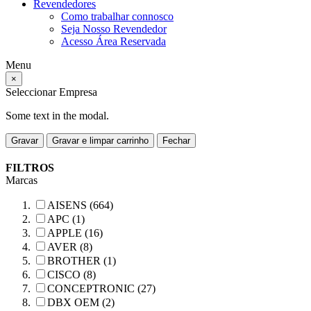
Revendedores
Como trabalhar connosco
Seja Nosso Revendedor
Acesso Área Reservada
Menu
×
Seleccionar Empresa
Some text in the modal.
Gravar
Gravar e limpar carrinho
Fechar
FILTROS
Marcas
AISENS (664)
APC (1)
APPLE (16)
AVER (8)
BROTHER (1)
CISCO (8)
CONCEPTRONIC (27)
DBX OEM (2)