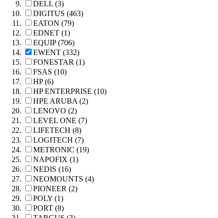
DELL (3)
DIGITUS (463)
EATON (79)
EDNET (1)
EQUIP (706)
EWENT (332)
FONESTAR (1)
FSAS (10)
HP (6)
HP ENTERPRISE (10)
HPE ARUBA (2)
LENOVO (2)
LEVEL ONE (7)
LIFETECH (8)
LOGITECH (7)
METRONIC (19)
NAPOFIX (1)
NEDIS (16)
NEOMOUNTS (4)
PIONEER (2)
POLY (1)
PORT (8)
TARGUS (3)