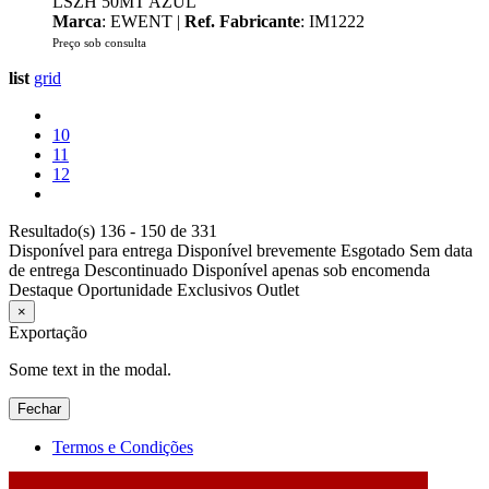
LSZH 50MT AZUL
Marca
: EWENT |
Ref. Fabricante
: IM1222
Preço sob consulta
list
grid
10
11
12
Resultado(s) 136 - 150 de 331
Disponível para entrega
Disponível brevemente
Esgotado
Sem data
de entrega
Descontinuado
Disponível apenas sob encomenda
Destaque
Oportunidade
Exclusivos
Outlet
×
Exportação
Some text in the modal.
Fechar
Termos e Condições
2026 © DATABOX - Informática, S.A. |
Criado por
Alidata