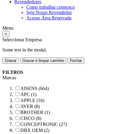
Revendedores
Como trabalhar connosco
Seja Nosso Revendedor
Acesso Área Reservada
Menu
×
Seleccionar Empresa
Some text in the modal.
Gravar
Gravar e limpar carrinho
Fechar
FILTROS
Marcas
AISENS (664)
APC (1)
APPLE (16)
AVER (8)
BROTHER (1)
CISCO (8)
CONCEPTRONIC (27)
DBX OEM (2)