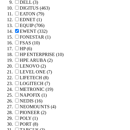
DELL (3)
DIGITUS (463)
EATON (79)
EDNET (1)
EQUIP (706)
EWENT (332)
FONESTAR (1)
FSAS (10)
HP (6)
HP ENTERPRISE (10)
HPE ARUBA (2)
LENOVO (2)
LEVEL ONE (7)
LIFETECH (8)
LOGITECH (7)
METRONIC (19)
NAPOFIX (1)
NEDIS (16)
NEOMOUNTS (4)
PIONEER (2)
POLY (1)
PORT (8)
TARGUS (3)