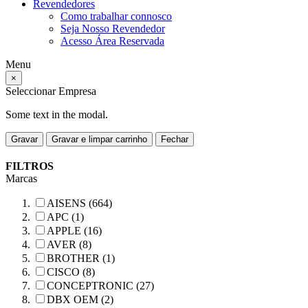
Revendedores
Como trabalhar connosco
Seja Nosso Revendedor
Acesso Área Reservada
Menu
×
Seleccionar Empresa
Some text in the modal.
Gravar
Gravar e limpar carrinho
Fechar
FILTROS
Marcas
AISENS (664)
APC (1)
APPLE (16)
AVER (8)
BROTHER (1)
CISCO (8)
CONCEPTRONIC (27)
DBX OEM (2)