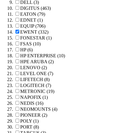
DELL (3)
DIGITUS (463)
EATON (79)
EDNET (1)
EQUIP (706)
EWENT (332)
FONESTAR (1)
FSAS (10)
HP (6)
HP ENTERPRISE (10)
HPE ARUBA (2)
LENOVO (2)
LEVEL ONE (7)
LIFETECH (8)
LOGITECH (7)
METRONIC (19)
NAPOFIX (1)
NEDIS (16)
NEOMOUNTS (4)
PIONEER (2)
POLY (1)
PORT (8)
TARGUS (3)