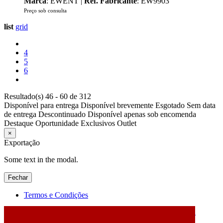
Marca
: EWENT |
Ref. Fabricante
: EW9903
Preço sob consulta
list
grid
4
5
6
Resultado(s) 46 - 60 de 312
Disponível para entrega
Disponível brevemente
Esgotado
Sem data
de entrega
Descontinuado
Disponível apenas sob encomenda
Destaque
Oportunidade
Exclusivos
Outlet
×
Exportação
Some text in the modal.
Fechar
Termos e Condições
2026 © DATABOX - Informática, S.A. |
Criado por
Alidata