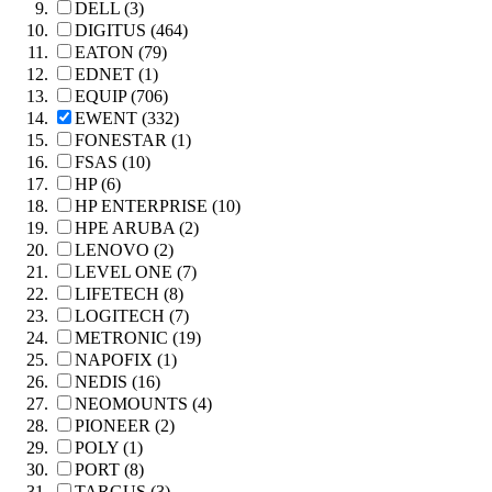
DELL (3)
DIGITUS (464)
EATON (79)
EDNET (1)
EQUIP (706)
EWENT (332)
FONESTAR (1)
FSAS (10)
HP (6)
HP ENTERPRISE (10)
HPE ARUBA (2)
LENOVO (2)
LEVEL ONE (7)
LIFETECH (8)
LOGITECH (7)
METRONIC (19)
NAPOFIX (1)
NEDIS (16)
NEOMOUNTS (4)
PIONEER (2)
POLY (1)
PORT (8)
TARGUS (3)