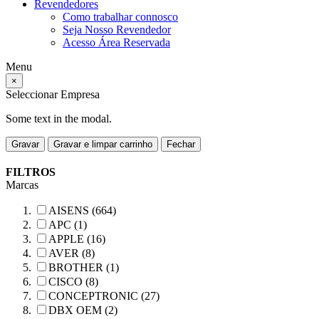
Revendedores
Como trabalhar connosco
Seja Nosso Revendedor
Acesso Área Reservada
Menu
×
Seleccionar Empresa
Some text in the modal.
Gravar
Gravar e limpar carrinho
Fechar
FILTROS
Marcas
AISENS (664)
APC (1)
APPLE (16)
AVER (8)
BROTHER (1)
CISCO (8)
CONCEPTRONIC (27)
DBX OEM (2)