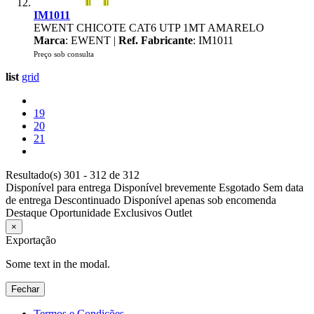
IM1011
EWENT CHICOTE CAT6 UTP 1MT AMARELO
Marca
: EWENT |
Ref. Fabricante
: IM1011
Preço sob consulta
list
grid
19
20
21
Resultado(s) 301 - 312 de 312
Disponível para entrega
Disponível brevemente
Esgotado
Sem data
de entrega
Descontinuado
Disponível apenas sob encomenda
Destaque
Oportunidade
Exclusivos
Outlet
×
Exportação
Some text in the modal.
Fechar
Termos e Condições