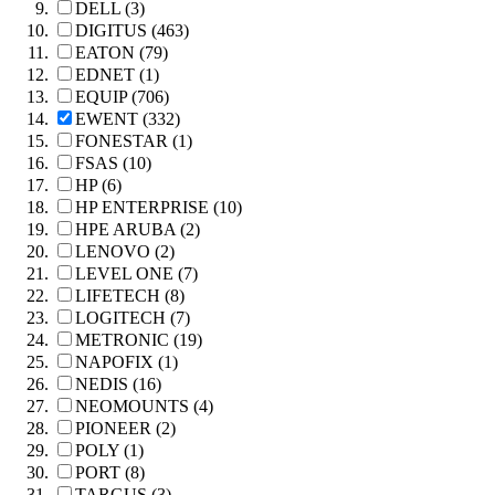
DELL (3)
DIGITUS (463)
EATON (79)
EDNET (1)
EQUIP (706)
EWENT (332)
FONESTAR (1)
FSAS (10)
HP (6)
HP ENTERPRISE (10)
HPE ARUBA (2)
LENOVO (2)
LEVEL ONE (7)
LIFETECH (8)
LOGITECH (7)
METRONIC (19)
NAPOFIX (1)
NEDIS (16)
NEOMOUNTS (4)
PIONEER (2)
POLY (1)
PORT (8)
TARGUS (3)