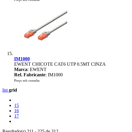
IM1000
EWENT CHICOTE CAT6 UTP 0.5MT CINZA
Marca
: EWENT
Ref. Fabricante
: IM1000
Preço sob consulta
list
grid
15
16
17
Resultado(s) 211 - 225 de 312