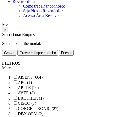
Revendedores
Como trabalhar connosco
Seja Nosso Revendedor
Acesso Área Reservada
Menu
×
Seleccionar Empresa
Some text in the modal.
Gravar
Gravar e limpar carrinho
Fechar
FILTROS
Marcas
AISENS (664)
APC (1)
APPLE (16)
AVER (8)
BROTHER (1)
CISCO (8)
CONCEPTRONIC (27)
DBX OEM (2)