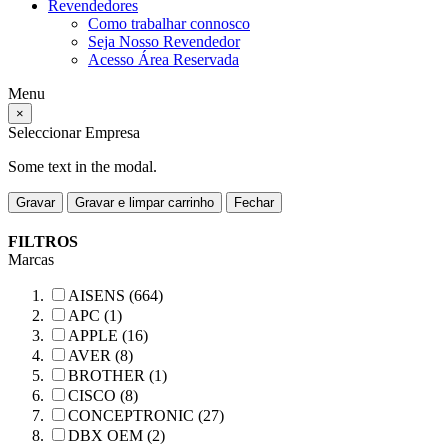
Revendedores
Como trabalhar connosco
Seja Nosso Revendedor
Acesso Área Reservada
Menu
×
Seleccionar Empresa
Some text in the modal.
Gravar
Gravar e limpar carrinho
Fechar
FILTROS
Marcas
AISENS (664)
APC (1)
APPLE (16)
AVER (8)
BROTHER (1)
CISCO (8)
CONCEPTRONIC (27)
DBX OEM (2)