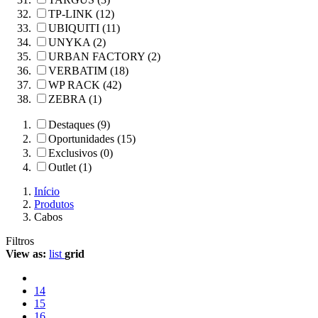
TP-LINK (12)
UBIQUITI (11)
UNYKA (2)
URBAN FACTORY (2)
VERBATIM (18)
WP RACK (42)
ZEBRA (1)
Destaques (9)
Oportunidades (15)
Exclusivos (0)
Outlet (1)
Início
Produtos
Cabos
Filtros
View as:
list
grid
14
15
16