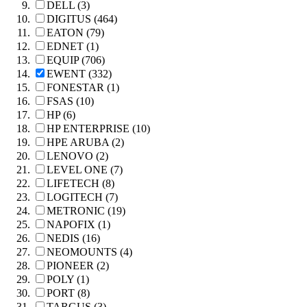
DELL (3)
DIGITUS (464)
EATON (79)
EDNET (1)
EQUIP (706)
EWENT (332)
FONESTAR (1)
FSAS (10)
HP (6)
HP ENTERPRISE (10)
HPE ARUBA (2)
LENOVO (2)
LEVEL ONE (7)
LIFETECH (8)
LOGITECH (7)
METRONIC (19)
NAPOFIX (1)
NEDIS (16)
NEOMOUNTS (4)
PIONEER (2)
POLY (1)
PORT (8)
TARGUS (3)