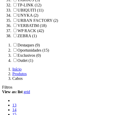
TP-LINK (12)
UBIQUITI (11)
UNYKA (2)
URBAN FACTORY (2)
VERBATIM (18)
WP RACK (42)
ZEBRA (1)
Destaques (9)
Oportunidades (15)
Exclusivos (0)
Outlet (1)
Início
Produtos
Cabos
Filtros
View as:
list
grid
13
14
15