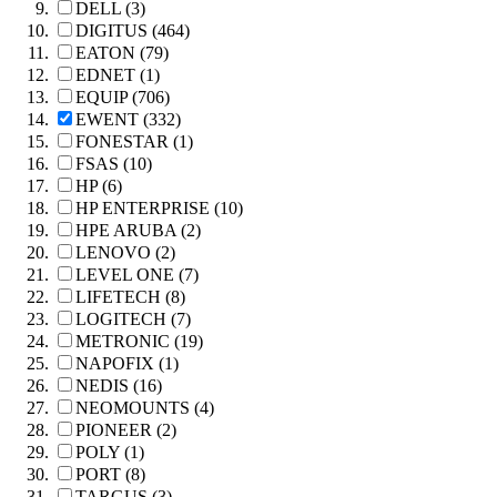
DELL (3)
DIGITUS (464)
EATON (79)
EDNET (1)
EQUIP (706)
EWENT (332)
FONESTAR (1)
FSAS (10)
HP (6)
HP ENTERPRISE (10)
HPE ARUBA (2)
LENOVO (2)
LEVEL ONE (7)
LIFETECH (8)
LOGITECH (7)
METRONIC (19)
NAPOFIX (1)
NEDIS (16)
NEOMOUNTS (4)
PIONEER (2)
POLY (1)
PORT (8)
TARGUS (3)