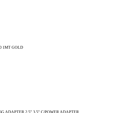
0 1MT GOLD
6G ADAPTER 2.5" 3.5" C/POWER ADAPTER