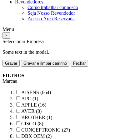
Revendedores
Como trabalhar connosco
Seja Nosso Revendedor
Acesso Área Reservada
Menu
×
Seleccionar Empresa
Some text in the modal.
Gravar
Gravar e limpar carrinho
Fechar
FILTROS
Marcas
AISENS (664)
APC (1)
APPLE (16)
AVER (8)
BROTHER (1)
CISCO (8)
CONCEPTRONIC (27)
DBX OEM (2)