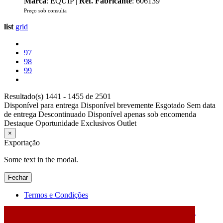
Marca
: EQUIP |
Ref. Fabricante
: 606139
Preço sob consulta
list
grid
97
98
99
Resultado(s) 1441 - 1455 de 2501
Disponível para entrega
Disponível brevemente
Esgotado
Sem data
de entrega
Descontinuado
Disponível apenas sob encomenda
Destaque
Oportunidade
Exclusivos
Outlet
×
Exportação
Some text in the modal.
Fechar
Termos e Condições
2026 © DATABOX - Informática, S.A. |
Criado por
Alidata