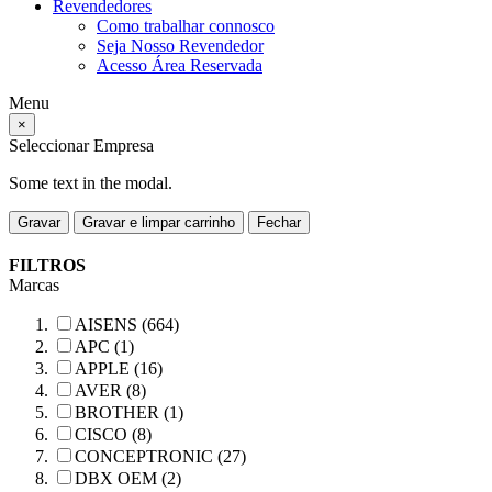
Revendedores
Como trabalhar connosco
Seja Nosso Revendedor
Acesso Área Reservada
Menu
×
Seleccionar Empresa
Some text in the modal.
Gravar
Gravar e limpar carrinho
Fechar
FILTROS
Marcas
AISENS (664)
APC (1)
APPLE (16)
AVER (8)
BROTHER (1)
CISCO (8)
CONCEPTRONIC (27)
DBX OEM (2)