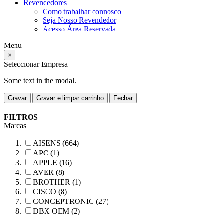
Revendedores
Como trabalhar connosco
Seja Nosso Revendedor
Acesso Área Reservada
Menu
×
Seleccionar Empresa
Some text in the modal.
Gravar
Gravar e limpar carrinho
Fechar
FILTROS
Marcas
AISENS (664)
APC (1)
APPLE (16)
AVER (8)
BROTHER (1)
CISCO (8)
CONCEPTRONIC (27)
DBX OEM (2)