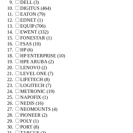
DELL (3)
DIGITUS (464)
EATON (79)
EDNET (1)
EQUIP (706)
EWENT (332)
FONESTAR (1)
FSAS (10)
HP (6)
HP ENTERPRISE (10)
HPE ARUBA (2)
LENOVO (2)
LEVEL ONE (7)
LIFETECH (8)
LOGITECH (7)
METRONIC (19)
NAPOFIX (1)
NEDIS (16)
NEOMOUNTS (4)
PIONEER (2)
POLY (1)
PORT (8)
TARGUS (3)