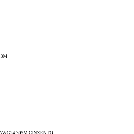
 3M
 AWG24 305M CINZENTO