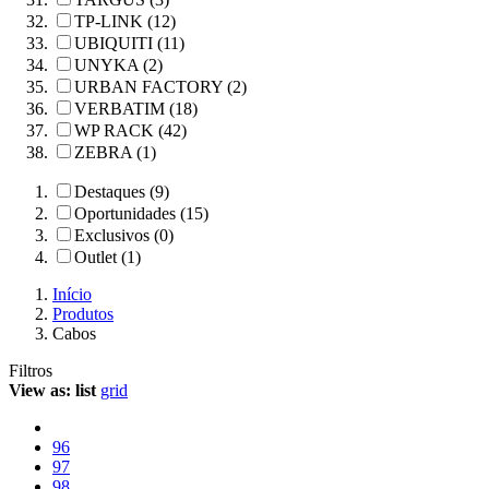
TP-LINK (12)
UBIQUITI (11)
UNYKA (2)
URBAN FACTORY (2)
VERBATIM (18)
WP RACK (42)
ZEBRA (1)
Destaques (9)
Oportunidades (15)
Exclusivos (0)
Outlet (1)
Início
Produtos
Cabos
Filtros
View as:
list
grid
96
97
98