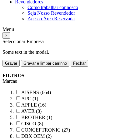
Revendedores
Como trabalhar connosco
Seja Nosso Revendedor
Acesso Área Reservada
Menu
×
Seleccionar Empresa
Some text in the modal.
Gravar
Gravar e limpar carrinho
Fechar
FILTROS
Marcas
AISENS (664)
APC (1)
APPLE (16)
AVER (8)
BROTHER (1)
CISCO (8)
CONCEPTRONIC (27)
DBX OEM (2)