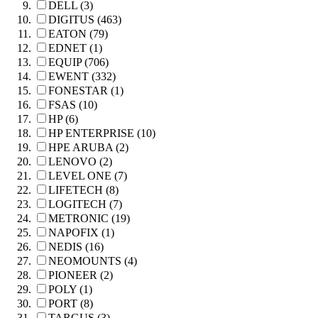
DELL (3)
DIGITUS (463)
EATON (79)
EDNET (1)
EQUIP (706)
EWENT (332)
FONESTAR (1)
FSAS (10)
HP (6)
HP ENTERPRISE (10)
HPE ARUBA (2)
LENOVO (2)
LEVEL ONE (7)
LIFETECH (8)
LOGITECH (7)
METRONIC (19)
NAPOFIX (1)
NEDIS (16)
NEOMOUNTS (4)
PIONEER (2)
POLY (1)
PORT (8)
TARGUS (3)