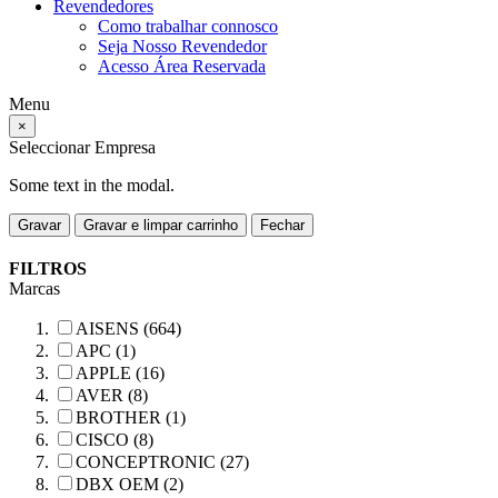
Revendedores
Como trabalhar connosco
Seja Nosso Revendedor
Acesso Área Reservada
Menu
×
Seleccionar Empresa
Some text in the modal.
Gravar
Gravar e limpar carrinho
Fechar
FILTROS
Marcas
AISENS (664)
APC (1)
APPLE (16)
AVER (8)
BROTHER (1)
CISCO (8)
CONCEPTRONIC (27)
DBX OEM (2)