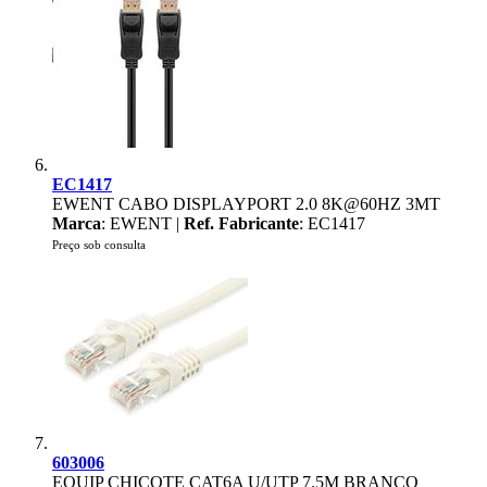
EC1417
EWENT CABO DISPLAYPORT 2.0 8K@60HZ 3MT
Marca
: EWENT |
Ref. Fabricante
: EC1417
Preço sob consulta
603006
EQUIP CHICOTE CAT6A U/UTP 7.5M BRANCO