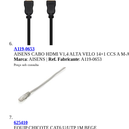
A119-0653
AISENS CABO HDMI V1,4 ALTA VELO 14+1 CCS A M-
Marca
: AISENS |
Ref. Fabricante
: A119-0653
Preço sob consulta
625410
EQUIP CHICOTE CAT6 U/UTP 1M BEGE