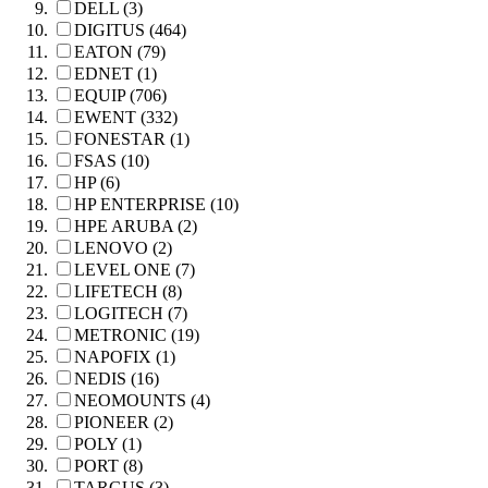
DELL (3)
DIGITUS (464)
EATON (79)
EDNET (1)
EQUIP (706)
EWENT (332)
FONESTAR (1)
FSAS (10)
HP (6)
HP ENTERPRISE (10)
HPE ARUBA (2)
LENOVO (2)
LEVEL ONE (7)
LIFETECH (8)
LOGITECH (7)
METRONIC (19)
NAPOFIX (1)
NEDIS (16)
NEOMOUNTS (4)
PIONEER (2)
POLY (1)
PORT (8)
TARGUS (3)