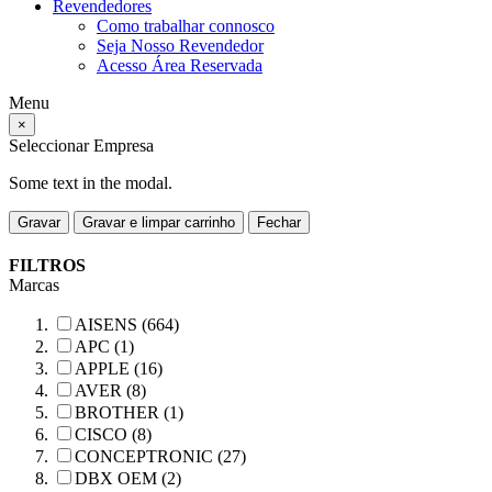
Revendedores
Como trabalhar connosco
Seja Nosso Revendedor
Acesso Área Reservada
Menu
×
Seleccionar Empresa
Some text in the modal.
Gravar
Gravar e limpar carrinho
Fechar
FILTROS
Marcas
AISENS (664)
APC (1)
APPLE (16)
AVER (8)
BROTHER (1)
CISCO (8)
CONCEPTRONIC (27)
DBX OEM (2)