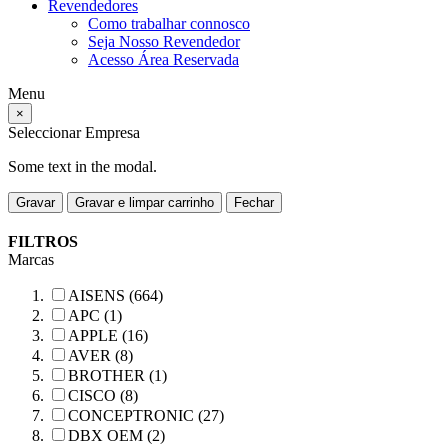
Revendedores
Como trabalhar connosco
Seja Nosso Revendedor
Acesso Área Reservada
Menu
×
Seleccionar Empresa
Some text in the modal.
Gravar
Gravar e limpar carrinho
Fechar
FILTROS
Marcas
AISENS (664)
APC (1)
APPLE (16)
AVER (8)
BROTHER (1)
CISCO (8)
CONCEPTRONIC (27)
DBX OEM (2)