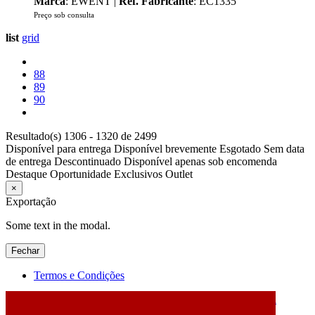
Marca
: EWENT |
Ref. Fabricante
: EC1335
Preço sob consulta
list
grid
88
89
90
Resultado(s) 1306 - 1320 de 2499
Disponível para entrega
Disponível brevemente
Esgotado
Sem data
de entrega
Descontinuado
Disponível apenas sob encomenda
Destaque
Oportunidade
Exclusivos
Outlet
×
Exportação
Some text in the modal.
Fechar
Termos e Condições
2026 © DATABOX - Informática, S.A. |
Criado por
Alidata