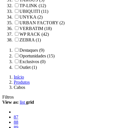
TP-LINK (12)
UBIQUITI (11)
UNYKA (2)
URBAN FACTORY (2)
VERBATIM (18)
WP RACK (42)
ZEBRA (1)
Destaques (9)
Oportunidades (15)
Exclusivos (0)
Outlet (1)
Início
Produtos
Cabos
Filtros
View as:
list
grid
87
88
89