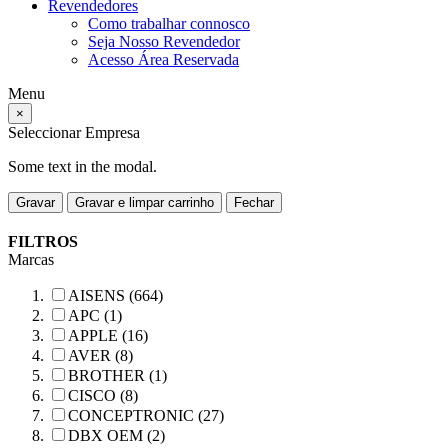
Revendedores
Como trabalhar connosco
Seja Nosso Revendedor
Acesso Área Reservada
Menu
×
Seleccionar Empresa
Some text in the modal.
Gravar
Gravar e limpar carrinho
Fechar
FILTROS
Marcas
AISENS (664)
APC (1)
APPLE (16)
AVER (8)
BROTHER (1)
CISCO (8)
CONCEPTRONIC (27)
DBX OEM (2)