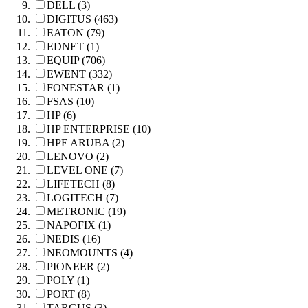
DELL (3)
DIGITUS (463)
EATON (79)
EDNET (1)
EQUIP (706)
EWENT (332)
FONESTAR (1)
FSAS (10)
HP (6)
HP ENTERPRISE (10)
HPE ARUBA (2)
LENOVO (2)
LEVEL ONE (7)
LIFETECH (8)
LOGITECH (7)
METRONIC (19)
NAPOFIX (1)
NEDIS (16)
NEOMOUNTS (4)
PIONEER (2)
POLY (1)
PORT (8)
TARGUS (3)