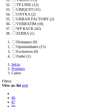
TP-LINK (12)
UBIQUITI (11)
UNYKA (2)
URBAN FACTORY (2)
VERBATIM (18)
WP RACK (42)
ZEBRA (1)
Destaques (9)
Oportunidades (15)
Exclusivos (0)
Outlet (1)
Início
Produtos
Cabos
Filtros
View as:
list
grid
86
87
88