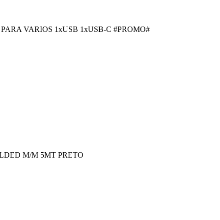
ARA VARIOS 1xUSB 1xUSB-C #PROMO#
ELDED M/M 5MT PRETO