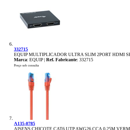
332715
EQUIP MULTIPLICADOR ULTRA SLIM 2PORT HDMI 
Marca
: EQUIP |
Ref. Fabricante
: 332715
Preço sob consulta
A135-0785
AISENS CHICOTE CAT6 UTP AWG26 CCA 0.25M VER