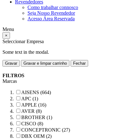
Revendedores
Como trabalhar connosco
Seja Nosso Revendedor
Acesso Área Reservada
Menu
×
Seleccionar Empresa
Some text in the modal.
Gravar
Gravar e limpar carrinho
Fechar
FILTROS
Marcas
AISENS (664)
APC (1)
APPLE (16)
AVER (8)
BROTHER (1)
CISCO (8)
CONCEPTRONIC (27)
DBX OEM (2)