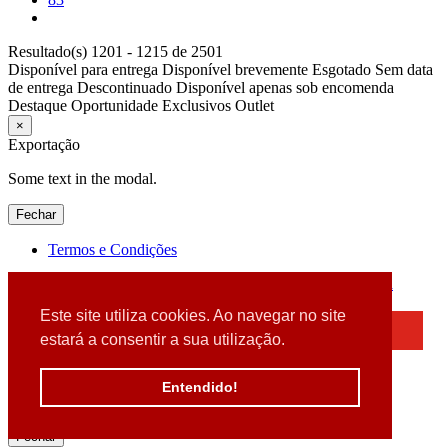
Resultado(s) 1201 - 1215 de 2501
Disponível para entrega
Disponível brevemente
Esgotado
Sem data
de entrega
Descontinuado
Disponível apenas sob encomenda
Destaque
Oportunidade
Exclusivos
Outlet
×
Exportação
Some text in the modal.
Fechar
Termos e Condições
2026 © DATABOX - Informática, S.A. |
Criado por
Alidata
Este site utiliza cookies. Ao navegar no site
×
estará a consentir a sua utilização.
Detectamos que está a usar um browser desatualizado
Por favor, atualize o seu browser
Entendido!
para garantir uma melhor experiência.
Fechar