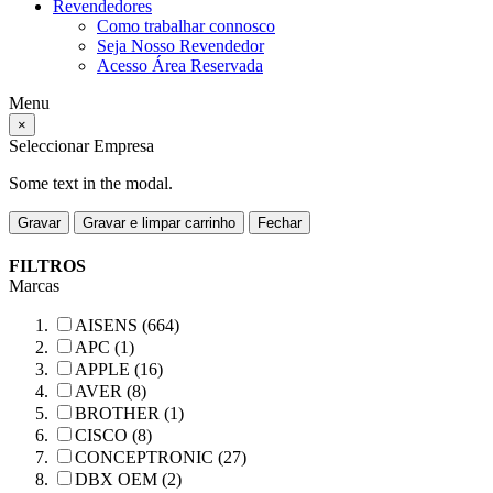
Revendedores
Como trabalhar connosco
Seja Nosso Revendedor
Acesso Área Reservada
Menu
×
Seleccionar Empresa
Some text in the modal.
Gravar
Gravar e limpar carrinho
Fechar
FILTROS
Marcas
AISENS (664)
APC (1)
APPLE (16)
AVER (8)
BROTHER (1)
CISCO (8)
CONCEPTRONIC (27)
DBX OEM (2)